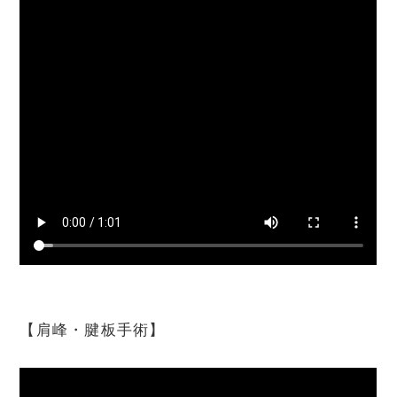
【肩峰・腱板手術】