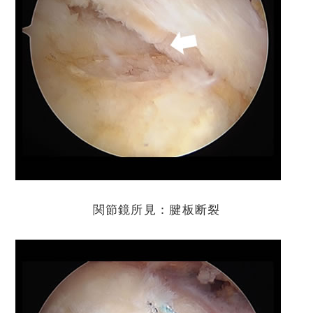
関節鏡所見：腱板断裂